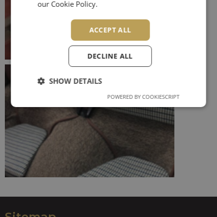
our Cookie Policy.
ACCEPT ALL
DECLINE ALL
SHOW DETAILS
POWERED BY COOKIESCRIPT
Performance
Targeting
Functionality
Performance
Targeting
Functionality
Sitemap